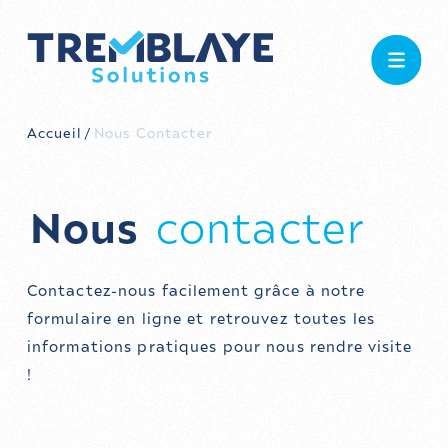
Aller au contenu principal
NOS SOLUTIONS
Accueil
/
Nous Contacter
NOUS CONNAÎTRE
ACTUALITÉS
Nous
contacter
NOUS REJOINDRE
Contactez-nous facilement grâce à notre 
formulaire en ligne et retrouvez toutes les 
informations pratiques
pour nous rendre visite 
!
ESPACE CLIENT
CONTACT